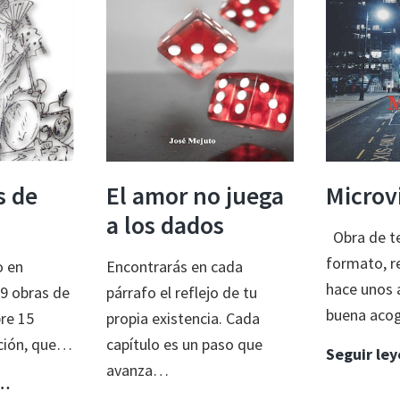
s de
El amor no juega
Microv
a los dados
Obra de te
formato, r
o en
Encontrarás en cada
hace unos 
 9 obras de
párrafo el reflejo de tu
buena aco
bre 15
propia existencia. Cada
ción, que…
capítulo es un paso que
Seguir le
avanza…
15
o…