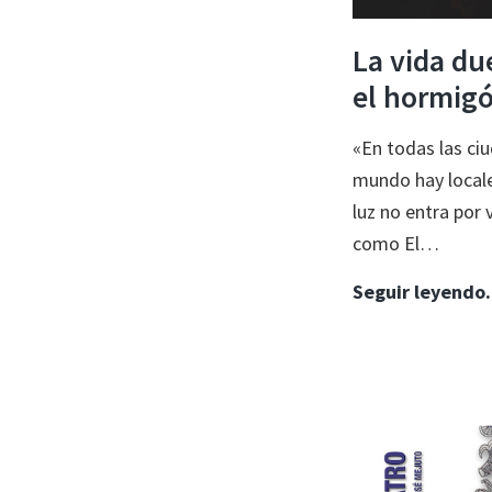
La vida du
el hormig
«En todas las ci
mundo hay local
luz no entra por
como El…
Seguir leyend