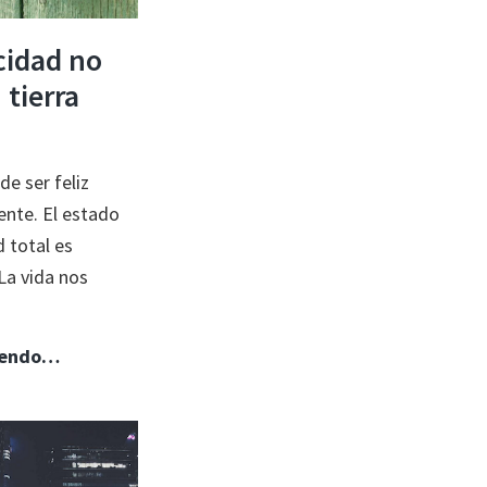
cidad no
 tierra
e ser feliz
nte. El estado
d total es
La vida nos
Tu
yendo…
felicidad
no
está
en