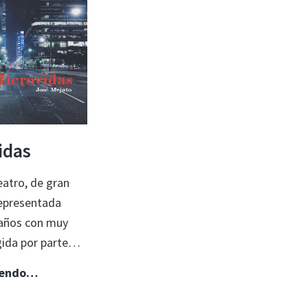
tierra
hostil
idas
atro, de gran
epresentada
años con muy
gida por parte…
Microvidas
yendo…