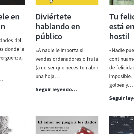
ele en
Diviértete
Tu feli
ón
hablando en
está en
público
hostil
udades del
es donde la
«A nadie le importa si
«Nadie pued
 vergüenza,
vendes ordenadores o fruta
continuame
(a no ser que necesiten abrir
de felicida
una hoja…
imposible. 
La
o…
golpea y…
vida
Diviértete
Seguir leyendo…
duele
hablando
Seguir le
en
en
el
público
hormigón