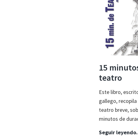
15 minuto
teatro
Este libro, escrit
gallego, recopila
teatro breve, so
minutos de dura
Seguir leyend