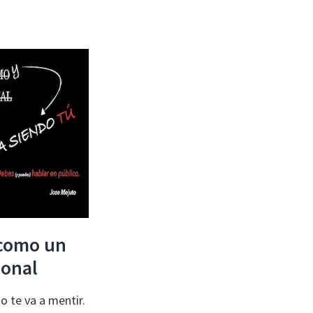
como un
ional
no te va a mentir.