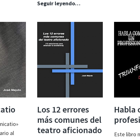
minutos
El
Seguir leyendo…
de
amor
teatro
no
juega
a
los
dados
atio
Los 12 errores
Habla 
más comunes del
profes
icatio»
teatro aficionado
ario al
Este libro 