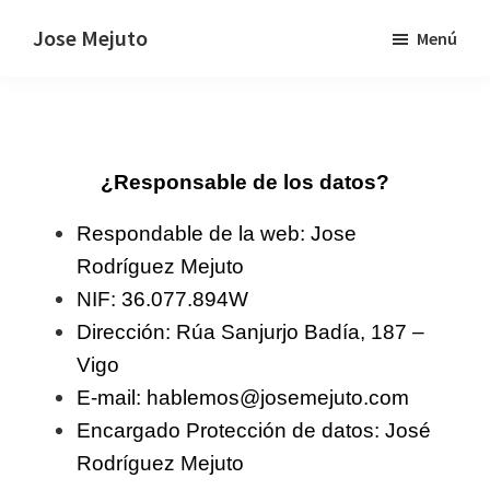
Saltar
Jose Mejuto
Menú
al
Constelaciones
contenido
Familiares
principal
-
Sesiones
¿Responsable de los datos?
grupales,
individuales
Respondable de la web: Jose
y
Rodríguez Mejuto
formación.
NIF: 36.077.894W
Dirección: Rúa Sanjurjo Badía, 187 –
Vigo
E-mail: hablemos@josemejuto.com
Encargado Protección de datos: José
Rodríguez Mejuto